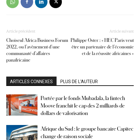
Article précédent
Article suivant
Choiseul Africa Business Forum
Philippe Oster : « HEC Paris veut
2022, ou l’avènement d’une
être un partenaire de l’économie
communauté d’affaires
et de la réussite africaines »
panafricaine
ARTICLES CONNEXES
PLUS DE L'AUTEUR
Portée par le fonds Mubadala, la fintech
Moove franchit le cap des 2 milliards de
dollars de valorisation
Afrique du Sud : le groupe bancaire Capitec
change de raison sociale