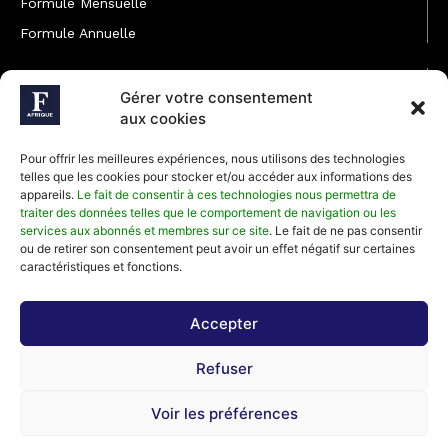
Formule Mensuelle
Formule Annuelle
JOINDRE L'ÉQUIPE
Gérer votre consentement
Rédaction
aux cookies
Service partenariat
Pour offrir les meilleures expériences, nous utilisons des technologies
Développement commercial
telles que les cookies pour stocker et/ou accéder aux informations des
appareils.
Le fait de consentir à ces technologies nous permettra de
Communiquer avec Forbes Afrique
traiter des données telles que le comportement de navigation ou les
services aux abonnés et membres sur ce site
. Le fait de ne pas consentir
ou de retirer son consentement peut avoir un effet négatif sur certaines
Média Kit 2026
caractéristiques et fonctions.
Accepter
Abonnez-vous à la newsletter de Forbes Afrique et recevez
Refuser
régulièrement nos meilleurs articles
Voir les préférences
©2026 Forbes Afrique, Tous Droits Réservés.