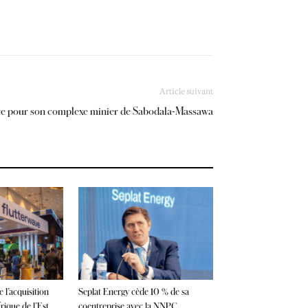
Article suivant
ire pour son complexe minier de Sabodala-Massawa
 l’acquisition
Seplat Energy cède 10 % de sa
ique de l’Est
coentreprise avec la NNPC