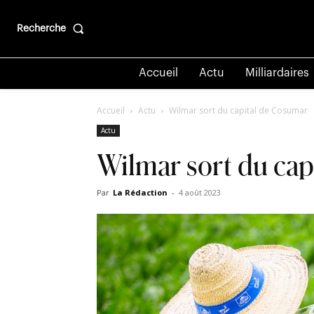
Recherche
Accueil
Actu
Milliardaires
Accueil
Actu
Wilmar sort du capital de Cosumar
Actu
Wilmar sort du cap
Par
La Rédaction
-
4 août 2023