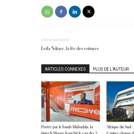
Article précédent
Leila Ndiaye, la fée des voitures
ARTICLES CONNEXES
PLUS DE L'AUTEUR
Portée par le fonds Mubadala, la
Afrique du Sud :
fintech Moove franchit le cap des 2
Capitec change de