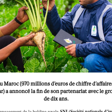
 Maroc (970 millions d’euros de chiffre d’affair
) a annoncé la fin de son partenariat avec le g
de dix ans
.
SNI (Société nationale d’in
désengagement de la holding royale