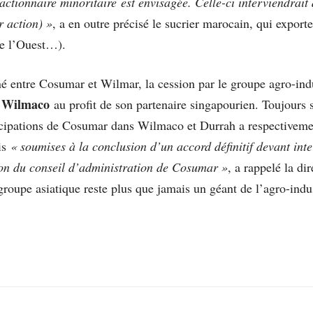
’actionnaire minoritaire est envisagée. Celle-ci interviendrait
 action) »
, a en outre précisé le sucrier marocain, qui expor
 de l’Ouest…).
né entre Cosumar et Wilmar, la cession par le groupe agro-indu
Wilmaco
t
au profit de son partenaire singapourien. Toujours
icipations de Cosumar dans Wilmaco et Durrah a respectivemen
ois
« soumises à la conclusion d’un accord définitif devant int
tion du conseil d’administration de Cosumar »
, a rappelé la d
oupe asiatique reste plus que jamais un géant de l’agro-indust
.