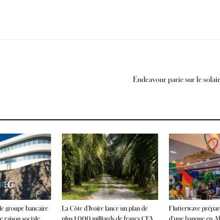
Endeavour parie sur le sola
 le groupe bancaire
La Côte d’Ivoire lance un plan de
Flutterwave prépare
 raison sociale
plus 1 000 milliards de francs CFA
d’une banque en Afr