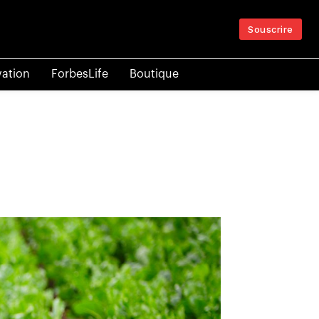
Souscrire
vation
ForbesLife
Boutique