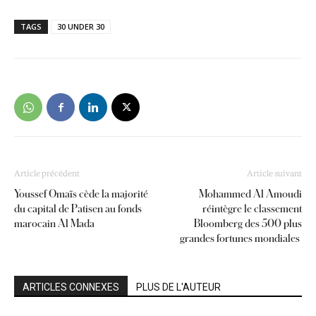
TAGS
30 UNDER 30
Article précédent
Article suivant
Youssef Omaïs cède la majorité
Mohammed Al Amoudi
du capital de Patisen au fonds
réintègre le classement
marocain Al Mada
Bloomberg des 500 plus
grandes fortunes mondiales
ARTICLES CONNEXES
PLUS DE L'AUTEUR