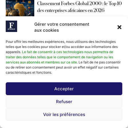
Classement Forbes Global 2000 : le Top 10
des entreprises africaines en 2026
Gérer votre consentement
aux cookies
Success stories : ces immigrés venus
d’Afrique qui ont conquis l’Amérique
Pour offrir les meilleures expériences, nous utilisons des technologies
telles que les cookies pour stocker et/ou accéder aux informations des
appareils.
Le fait de consentir à ces technologies nous permettra de
traiter des données telles que le comportement de navigation ou les
Les Athlètes les Mieux payés au Monde en
services aux abonnés et membres sur ce site
. Le fait de ne pas consentir
2026
ou de retirer son consentement peut avoir un effet négatif sur certaines
caractéristiques et fonctions.
Gouvernance : Le Top 5 des Pays Africains
Accepter
les Plus Efficaces
Refuser
Abdul Samad Rabiu Détrône Johann
Voir les préférences
Rupert pour Devenir la Troisième Fortune
Africaine