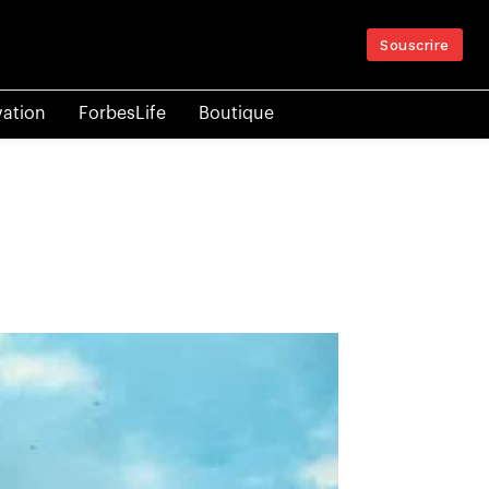
Souscrire
vation
ForbesLife
Boutique