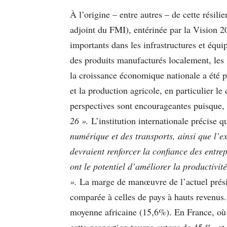
À l’origine – entre autres – de cette rési
adjoint du FMI), entérinée par la Vision 
importants dans les infrastructures et équ
des produits manufacturés localement, les 
la croissance économique nationale a été p
et la production agricole, en particulier l
perspectives sont encourageantes puisque
26 ».
L’institution internationale précise 
numérique et des transports, ainsi que l’e
devraient renforcer la confiance des entrep
ont le potentiel d’améliorer la productivit
».
La marge de manœuvre de l’actuel préside
comparée à celles de pays à hauts revenus.
moyenne africaine (15,6%). En France, où l
cette proportion tourne autour de 45 %, 