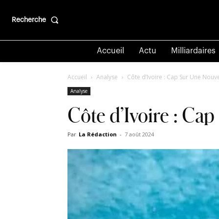
Recherche
Accueil
Actu
Milliardaires
Accueil
Analyse
Côte d’Ivoire : Cap Sur Une Nouve
Analyse
Côte d’Ivoire : Ca
Par
La Rédaction
-
7 août 2024