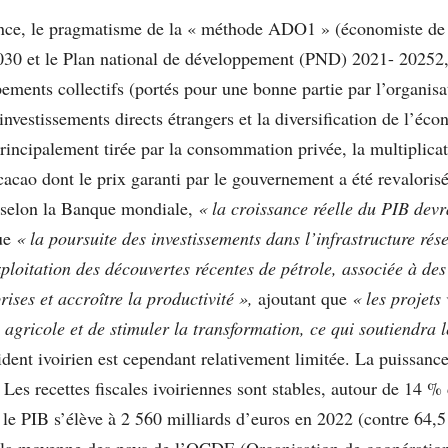
lience, le pragmatisme de la « méthode ADO1 » (économiste de 
2030 et le Plan national de développement (PND) 2021- 20252, 
ipements collectifs (portés pour une bonne partie par l’organ
investissements directs étrangers et la diversification de l’é
rincipalement tirée par la consommation privée, la multiplica
e cacao dont le prix garanti par le gouvernement a été revalor
, selon la Banque mondiale,
« la croissance réelle du PIB dev
que
« la poursuite des investissements dans l’infrastructure
rés
xploitation des découvertes récentes de pétrole, associée à d
rises et accroître la productivité »,
ajoutant que
« les projets
é agricole et de stimuler la transformation, ce qui soutiendra 
nt ivoirien est cependant relativement limitée. La puissance 
 Les recettes fiscales ivoiriennes sont stables, autour de 14 %
e PIB s’élève à 2 560 milliards d’euros en 2022 (contre 64,5 
et la moyenne des pays de l’OCDE (Organisation de coopérati