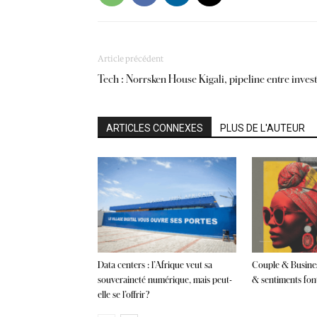
Article précédent
Tech : Norrsken House Kigali, pipeline entre invest
ARTICLES CONNEXES
PLUS DE L'AUTEUR
Data centers : l’Afrique veut sa
Couple & Busines
souveraineté numérique, mais peut-
& sentiments fo
elle se l’offrir ?