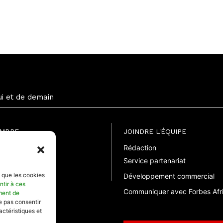
ui et de demain
EMBRE
JOINDRE L'ÉQUIPE
Rédaction
uite
Service partenariat
suelle
elle
s que les cookies
Développement commercial
ntir à ces
Communiquer avec Forbes Afr
ment de
ne pas consentir
actéristiques et