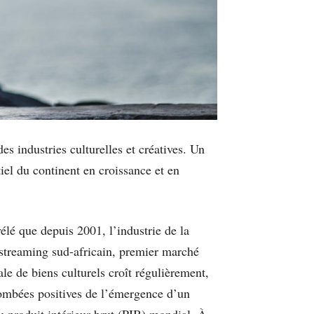
s industries culturelles et créatives. Un
tiel du continent en croissance et en
é que depuis 2001, l’industrie de la
streaming sud-africain, premier marché
le de biens culturels croît régulièrement,
etombées positives de l’émergence d’un
du produit intérieur brut (PIB) mondial. À