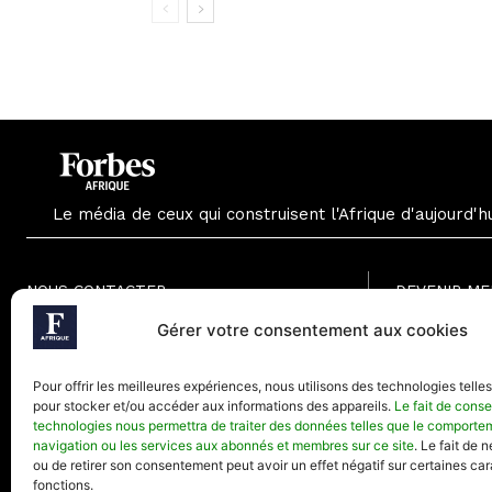
Le média de ceux qui construisent l'Afrique d'aujourd'h
NOUS CONTACTER
DEVENIR M
Formule Grat
Gérer votre consentement aux cookies
Paris - France
Formule Men
Téléphone (Paris) : +33(0) 1.82.88.18.33
Formule Annu
Pour offrir les meilleures expériences, nous utilisons des technologies telle
Mail : contact@forbesafrique.com
pour stocker et/ou accéder aux informations des appareils.
Le fait de conse
technologies nous permettra de traiter des données telles que le comporte
navigation ou les services aux abonnés et membres sur ce site
. Le fait de 
ou de retirer son consentement peut avoir un effet négatif sur certaines car
fonctions.