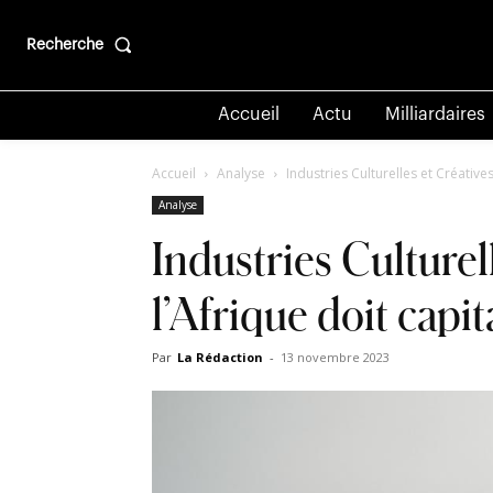
Recherche
Accueil
Actu
Milliardaires
Accueil
Analyse
Industries Culturelles et Créatives
Analyse
Industries Culturel
l’Afrique doit capit
Par
La Rédaction
-
13 novembre 2023