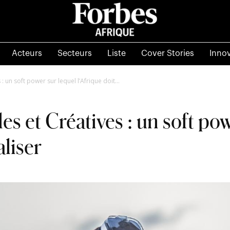
Acteurs
Secteurs
Liste
Cover Stories
Inno
 : un soft power sur lequel l’Afrique doit...
les et Créatives : un soft po
aliser