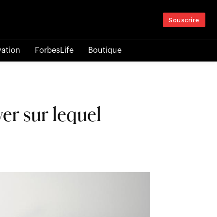
Souscrire
vation
ForbesLife
Boutique
wer sur lequel