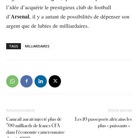
l’idée d’acquérir le prestigieux club de football
Arsenal
d’
, il y a autant de possibilités de dépenser son
argent que de lubies de milliardaires.
TAGS
MILLIARDAIRES
Article précédent
Article suivant
Camrail aurait injecté plus de
Les 10 passeports africains les
700 milliards de francs CFA
plus « puissants »
dans l’économie camerounaise