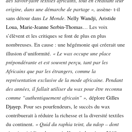
des savoir-faire textiles africains, tout en créditant leur
origine, dans une démarche de partage »,
assène- t-il
sans détour dans
Le Monde
.
Nelly Wandji, Aristide
Loua, Marie-Jeanne Serbin-Thomas
… Les voix
s’élèvent et les critiques se font de plus en plus
nombreuses. En cause : une hégémonie qui créerait une
illusion d’uniformité.
« Le wax occupe une place
prépondérante et est souvent perçu, tant par les
Africains que par les étrangers, comme la
représentation exclusive de la mode africaine. Pendant
des années, il fallait utiliser du wax pour être reconnu
comme “authentiquement africain” »,
déplore
Gilles
Djayep
. Pour ses pourfendeurs, le succès du wax
contribuerait à réduire la richesse et la diversité textiles
du continent.
« Quid du raphia teint, du ndop – dont