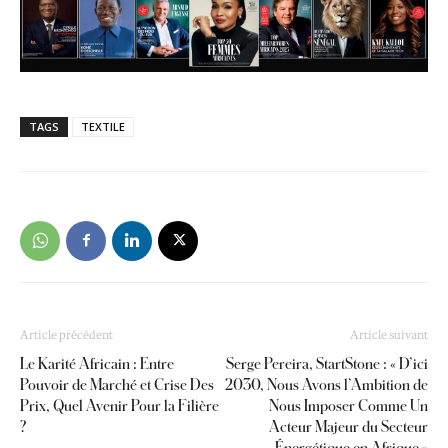
TAGS
TEXTILE
Article précédent
Article suivant
Le Karité Africain : Entre
Serge Pereira, StartStone : « D’ici
Pouvoir de Marché et Crise Des
2030, Nous Avons l’Ambition de
Prix, Quel Avenir Pour la Filière
Nous Imposer Comme Un
?
Acteur Majeur du Secteur
Énergétique en Afrique »