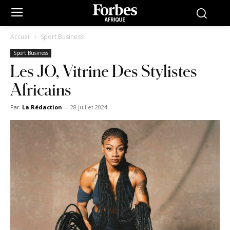
Accueil
Sport Business
Sport Business
Les JO, Vitrine Des Stylistes
Africains
Par
La Rédaction
-
28 juillet 2024