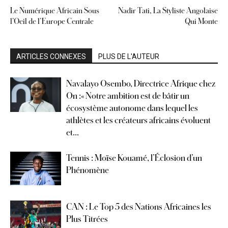
Le Numérique Africain Sous
Nadir Tati, La Styliste Angolaise
l’Oeil de l’Europe Centrale
Qui Monte
ARTICLES CONNEXES
PLUS DE L'AUTEUR
Navalayo Osembo, Directrice Afrique chez
On :« Notre ambition est de bâtir un
écosystème autonome dans lequel les
athlètes et les créateurs africains évoluent
et...
Tennis : Moïse Kouamé, l’Éclosion d’un
Phénomène
CAN : Le Top 5 des Nations Africaines les
Plus Titrées