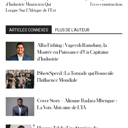
d’Industrie Mauricien Qui
l’eco-construction
Lorgne Sur l’Afrique de l’Est
ARTICLES CONNEXES
PLUS DE L'AUTEUR
Alba Fishing : Vageesh Ramduny, la
Montée en Puissance d’Un Capitaine
d’Industrie
IShowSpeed : La Tornade qui Bouscule
l’Influence Mondiale
Cover Story – Alioune Badara Mbengue :
La Voix Africaine de L’IA
Hasnae Taleb : Une Stratège du