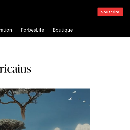
Souscrire
vation
ForbesLife
Boutique
ricains