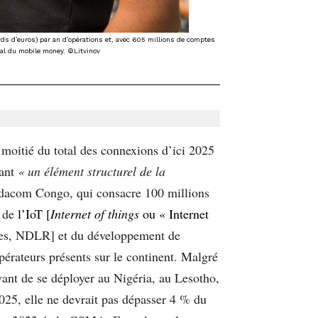
rds d’euros) par an d’opérations et, avec 605 millions de comptes
dial du mobile money. ©Litvinov
 moitié du total des connexions d’ici 2025
tant
« un élément structurel de la
dacom Congo, qui consacre 100 millions
e de
l’IoT [
Internet of things
ou « Internet
iques, NDLR] et du développement de
pérateurs présents sur le continent. Malgré
vant de se déployer au Nigéria, au Lesotho,
025, elle ne devrait pas dépasser 4 % du