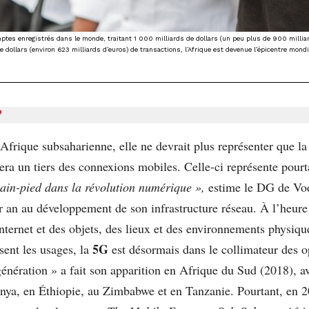
comptes enregistrés dans le monde, traitant 1 000 milliards de dollars (un peu plus de 900 millia
e dollars (environ 623 milliards d’euros) de transactions, l’Afrique est devenue l’épicentre mon
?
Afrique subsaharienne, elle ne devrait plus représenter que la
ra un tiers des connexions mobiles. Celle-ci représente pour
lain-pied dans la révolution numérique »,
estime le DG de Vo
ar an au développement de son infrastructure réseau. À l’heur
l’Internet et des objets, des lieux et des environnements phys
5G
sent les usages, la
est désormais dans le collimateur des o
 génération » a fait son apparition en Afrique du Sud (2018), a
nya, en Éthiopie, au Zimbabwe et en Tanzanie. Pourtant, en 2