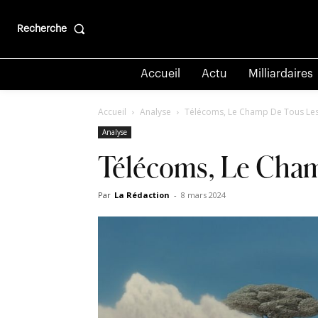
Recherche
Accueil
Actu
Milliardaires
Accueil
Analyse
Télécoms, Le Champ De Tous Les 
Analyse
Télécoms, Le Cham
Par
La Rédaction
-
8 mars 2024