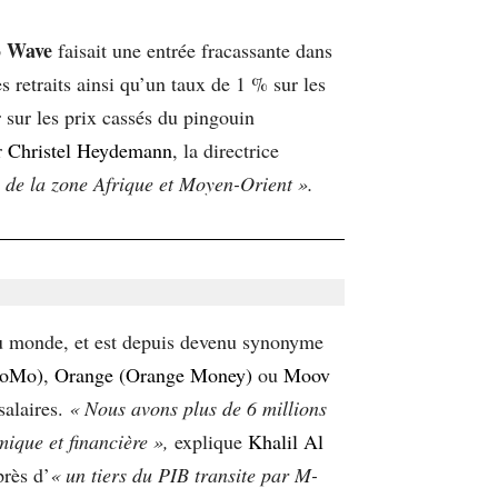
Wave
p
faisait une entrée fracassante dans
s retraits ainsi qu’un taux de 1 % sur les
 sur les prix cassés du pingouin
r
Christel Heydemann
, la directrice
e de la zone Afrique et Moyen-Orient ».
u monde, et est depuis devenu synonyme
oMo)
,
Orange (Orange Money)
ou
Moov
salaires.
« Nous avons plus de 6 millions
mique et financière »,
explique
Khalil Al
rès d’
« un tiers du PIB transite par M-