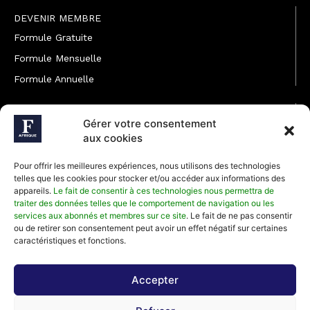
DEVENIR MEMBRE
Formule Gratuite
Formule Mensuelle
Formule Annuelle
JOINDRE L'ÉQUIPE
Gérer votre consentement
Rédaction
aux cookies
Service partenariat
Pour offrir les meilleures expériences, nous utilisons des technologies
Développement commercial
telles que les cookies pour stocker et/ou accéder aux informations des
appareils.
Le fait de consentir à ces technologies nous permettra de
Communiquer avec Forbes Afrique
traiter des données telles que le comportement de navigation ou les
services aux abonnés et membres sur ce site
. Le fait de ne pas consentir
ou de retirer son consentement peut avoir un effet négatif sur certaines
Média Kit 2026
caractéristiques et fonctions.
Accepter
Abonnez-vous à la newsletter de Forbes Afrique et recevez