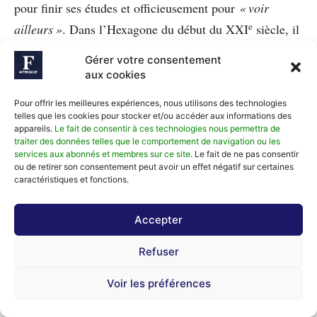
pour finir ses études et officieusement pour
« voir
e
ailleurs »
. Dans l’Hexagone du début du XXI
siècle, il
enchaîne les expériences professionnelles de toutes
Gérer votre consentement
sortes (de jardinier à concepteur de bases de données,
aux cookies
en passant par vigile, consultant à la Francophonie,
Pour offrir les meilleures expériences, nous utilisons des technologies
etc.), se lance comme scénariste en 2004 (
Après
telles que les cookies pour stocker et/ou accéder aux informations des
appareils.
Le fait de consentir à ces technologies nous permettra de
l’océan
), puis devient documentariste, photographe,
traiter des données telles que le comportement de navigation ou les
directeur d’un journal économique, rédacteur en chef
services aux abonnés et membres sur ce site
. Le fait de ne pas consentir
ou de retirer son consentement peut avoir un effet négatif sur certaines
d’un webzine, accompagnateur d’un prix littéraire…
caractéristiques et fonctions.
Depuis 2011, il est retourné vivre en Côte d’Ivoire où il
a monté sa propre maison d’édition, Srèlè. Au gré de
Accepter
ses rencontres et de ses écrits, il partage désormais sa
Refuser
vie entre Grand-Bassam et le reste du monde. Ses
romans (
Debout-payé
, sensation de la rentrée
Voir les préférences
littéraire 2014,
Camarade Papa
,
Black Manoo
,