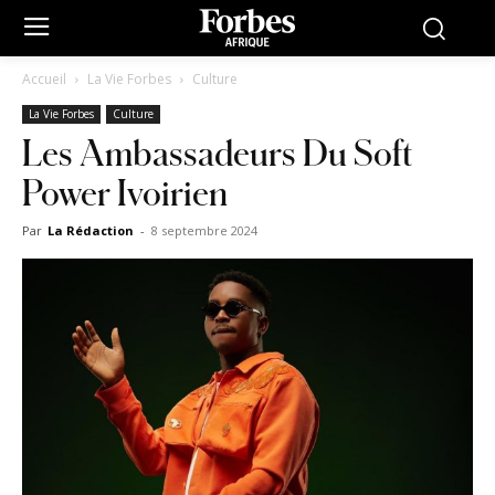
Accueil
La Vie Forbes
Culture
La Vie Forbes
Culture
Les Ambassadeurs Du Soft
Power Ivoirien
Par
La Rédaction
-
8 septembre 2024